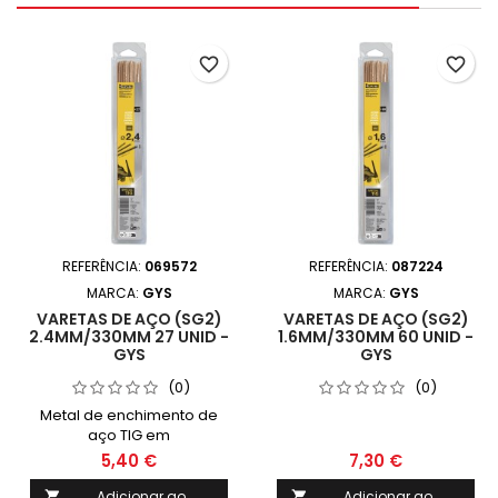
favorite_border
favorite_border
REFERÊNCIA:
069572
REFERÊNCIA:
087224
MARCA:
GYS
MARCA:
GYS
VARETAS DE AÇO (SG2)
VARETAS DE AÇO (SG2)
2.4MM/330MM 27 UNID -
1.6MM/330MM 60 UNID -
GYS
GYS
(0)
(0)
Metal de enchimento de
aço TIG em
varetas.Classificação: 42,000000AWS
5,40 €
7,30 €
A5.18: ER70S-6EN ISO 636A:
W46 4 W3Si1DIN 8559: WSG
Adicionar ao
Adicionar ao

