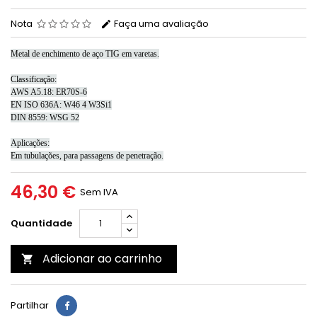
Nota
Faça uma avaliação
Metal de enchimento de aço TIG em varetas.
Classificação:
AWS A5.18: ER70S-6
EN ISO 636A: W46 4 W3Si1
DIN 8559: WSG 52
Aplicações:
Em tubulações, para passagens de penetração.
46,30 €
Sem IVA
Quantidade
Adicionar ao carrinho

Partilhar