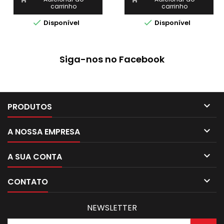
carrinho
carrinho
52Aplicações:Em
tubulações, para


Disponível
Disponível
passagens de penetração.
Siga-nos no Facebook

PRODUTOS

A NOSSA EMPRESA

A SUA CONTA

CONTATO
NEWSLETTER