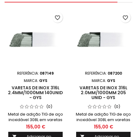
favorite_border
favorite_border
REFERÊNCIA:
087149
REFERÊNCIA:
087200
MARCA:
GYS
MARCA:
GYS
VARETAS DE INOX 316L
VARETAS DE INOX 316L
2.4MM/1000MM 140UNID
2.0MM/1000MM 205
- GYS
UNID - GYS
(0)
(0)
Metal de adição TIG de aço
Metal de adição TIG de aço
inoxidável 308L em varetas
inoxidável 308L em varetas
para soldagem de aços
para soldagem de aços
155,00 €
155,00 €
inoxidáveis ​​austeníticos
inoxidáveis ​​austeníticos
com e sem molibdênio (316,
com e sem molibdênio (316,
Adicionar ao
Adicionar ao

