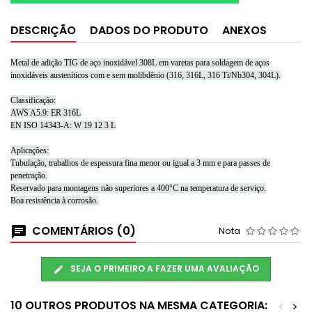
DESCRIÇÃO
DADOS DO PRODUTO
ANEXOS
Metal de adição TIG de aço inoxidável 308L em varetas para soldagem de aços
inoxidáveis ​​austeníticos com e sem molibdênio (316, 316L, 316 Ti/Nb304, 304L).
Classificação:
AWS A5.9: ER 316L
EN ISO 14343-A: W 19 12 3 L
Aplicações:
Tubulação, trabalhos de espessura fina menor ou igual a 3 mm e para passes de
penetração.
Reservado para montagens não superiores a 400°C na temperatura de serviço.
Boa resistência à corrosão.
COMENTÁRIOS (0)
Nota
SEJA O PRIMEIRO A FAZER UMA AVALIAÇÃO
10 OUTROS PRODUTOS NA MESMA CATEGORIA:
<
>