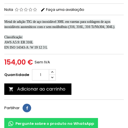
Nota
Faça uma avaliação
Metal de adição TIG de aço inoxidável 308L em varetas para soldagem de aços
inoxidáveis ​​austeníticos com e sem molibdênio (316, 316L, 316 Ti/Nb304, 304L).
Classificação:
AWS A5.9: ER 316L
EN ISO 14343-A: W 19 12 3 L
154,00 €
Sem IVA
Quantidade
Adicionar ao carrinho

Partilhar
Pergunte sobre o produto no WhatsApp