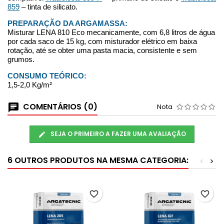
859
– tinta de silicato.
PREPARAÇÃO DA ARGAMASSA:
Misturar LENA 810 Eco mecanicamente, com 6,8 litros de água
por cada saco de 15 kg, com misturador elétrico em baixa
rotação, até se obter uma pasta macia, consistente e sem
grumos.
CONSUMO TEÓRICO:
1,5-2,0 Kg/m²
COMENTÁRIOS (0)
Nota
SEJA O PRIMEIRO A FAZER UMA AVALIAÇÃO
6 OUTROS PRODUTOS NA MESMA CATEGORIA:
<
>
favorite_border
favorite_border