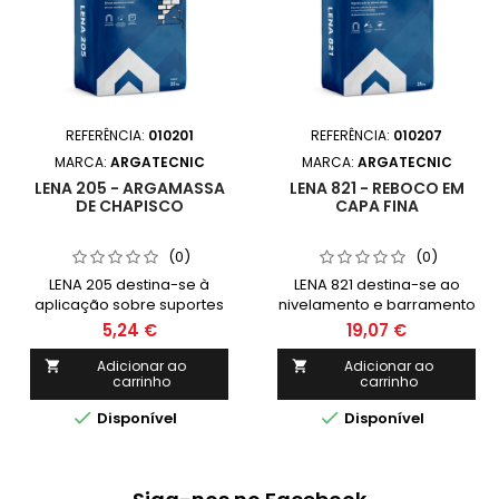
REFERÊNCIA:
010201
REFERÊNCIA:
010207
MARCA:
ARGATECNIC
MARCA:
ARGATECNIC
LENA 205 - ARGAMASSA
LENA 821 - REBOCO EM
DE CHAPISCO
CAPA FINA
(0)
(0)
LENA 205 destina-se à
LENA 821 destina-se ao
aplicação sobre suportes
nivelamento e barramento
de baixa absorção (betão
de suportes irregulares, em
5,24 €
19,07 €
armado), em superfícies
paredes e tetos interiores e
interiores e exteriores,
exteriores, sobre rebocos
Adicionar ao
Adicionar ao


carrinho
carrinho
antes da aplicação das
antigos, sobre tinta
argamassas de reboco
devidamente consolidada


Disponível
Disponível
LENA.
e sobre revestimentos em
ladrilho/pastilha bem
ancorados ao suporte.É
também utilizado como