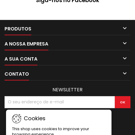
Siga-nos no Facebook
revestimento do sistema
ETICS, para posterior
pintura.

PRODUTOS

A NOSSA EMPRESA

A SUA CONTA

CONTATO
NEWSLETTER
Cookies
This shop uses cookies to improve your
browsing experience.