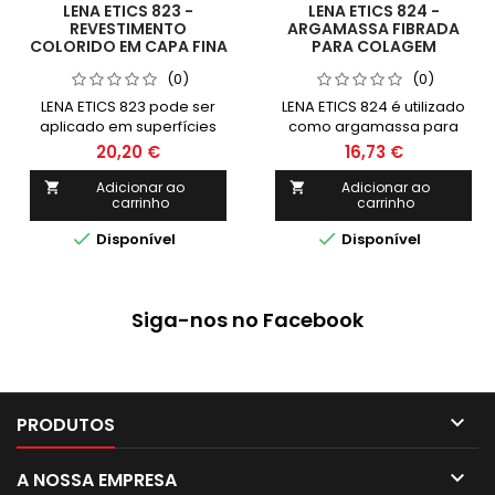
LENA ETICS 823 -
LENA ETICS 824 -
REVESTIMENTO
ARGAMASSA FIBRADA
COLORIDO EM CAPA FINA
PARA COLAGEM
(0)
(0)
LENA ETICS 823 pode ser
LENA ETICS 824 é utilizado
aplicado em superfícies
como argamassa para
interiores e exteriores,
colagem e barramento de
20,20 €
16,73 €
constituindo acabamento
placas isolantes, como
areado para o sistema
poliestireno expandido
Adicionar ao
Adicionar ao


carrinho
carrinho
ETICS. Permite também
(EPS), extrudido (XPS), lã
reabilitar áreas de reboco
mineral ou aglomerado de


Disponível
Disponível
antigo, que apresente
cortiça.
patologias associadas ou
deficiências de
acabamento.
Siga-nos no Facebook

PRODUTOS

A NOSSA EMPRESA