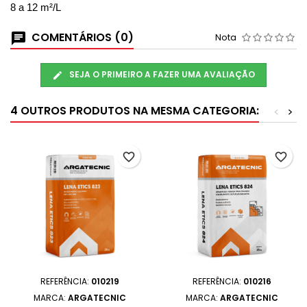
8 a 12 m²/L
COMENTÁRIOS (0)
Nota
SEJA O PRIMEIRO A FAZER UMA AVALIAÇÃO
4 OUTROS PRODUTOS NA MESMA CATEGORIA:
<
>
favorite_border
favorite_border
REFERÊNCIA:
010219
REFERÊNCIA:
010216
MARCA:
ARGATECNIC
MARCA:
ARGATECNIC