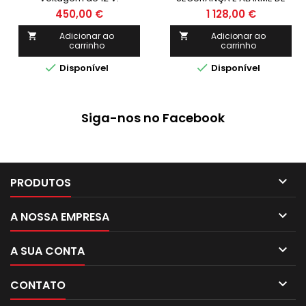
Capacidade de 20 Ah.
INVERSÃO DAS
450,00 €
1 128,00 €
Bateria AGM interna selada.
POLARIDADES. 2 BATERIAS
INTERNAS AGM ESTANQUES
Adicionar ao
Adicionar ao


carrinho
carrinho
12 V. CAPACIDADE: 2 X 20 AH.
CORRENTE REAL NAS PINÇAS:


Disponível
Disponível
1.000 A.
Siga-nos no Facebook

PRODUTOS

A NOSSA EMPRESA

A SUA CONTA

CONTATO