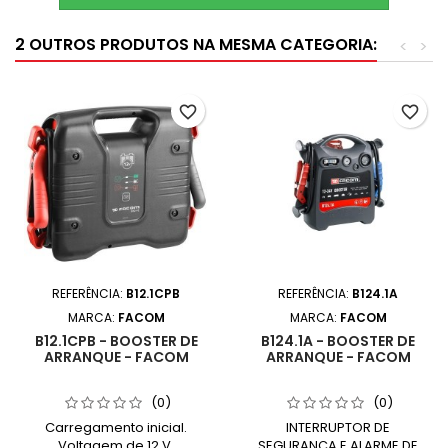
2 OUTROS PRODUTOS NA MESMA CATEGORIA:
<
>
favorite_border
favorite_border
REFERÊNCIA:
B12.1CPB
REFERÊNCIA:
B124.1A
MARCA:
FACOM
MARCA:
FACOM
B12.1CPB - BOOSTER DE
B124.1A - BOOSTER DE
ARRANQUE - FACOM
ARRANQUE - FACOM
(0)
(0)
Carregamento inicial.
INTERRUPTOR DE
Voltagem de 12 V.
SEGURANÇA E ALARME DE