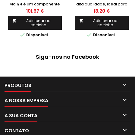
via 1/4 é um componente
alta qualidade, ideal para
essencial para controle de
controlar a pressão de
101,67 €
18,20 €
pressão em sistemas de
sistemas de ar comprimido.
refrigeração e ar
Com conexão de 1/4 e
Adicionar ao
Adicionar ao


carrinho
carrinho
condicionado. Garanta
capacidade de até 16bar, é
qualidade e precisão na
perfeito para aplicações


Disponível
Disponível
sua instalação com este
industriais. Encontre na loja
produto disponível na loja
online POWERED e garanta
online POWERED.
já o seu!
Siga-nos no Facebook

PRODUTOS

A NOSSA EMPRESA

A SUA CONTA

CONTATO