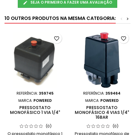
SEJA O PRIMEIRO A FAZER UMA AVALIAÇÃO
10 OUTROS PRODUTOS NA MESMA CATEGORIA:
<
>
favorite_border
favorite_border
REFERÊNCIA:
359745
REFERÊNCIA:
359464
MARCA:
POWERED
MARCA:
POWERED
PRESSOSTATO
PRESSOSTATO
MONOFÁSICO 1 VIA 1/4"
MONOFÁSICO 4 VIAS 1/4"
16BAR
(0)
(0)
O pressostato monofásico 1
Pressostato monofásico de