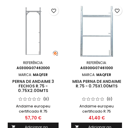
favorite_border
favorite_border
REFERÊNCIA:
REFERÊNCIA:
A0300G07462000
A0300G07461000
MARCA:
MAQFER
MARCA:
MAQFER
PERNA DE ANDAIME 3
MEIA PERNA DE ANDAIME
FECHOS R.75 -
R.75 - 0.75X1.00MTS
0.75X2.00MTS
(0)
(0)
Andaime europeu
Andaime europeu
certificado R.75
certificado R.75
Galvanizado
Galvanizado
57,70 €
41,40 €
Adicionar ao
Adicionar ao

