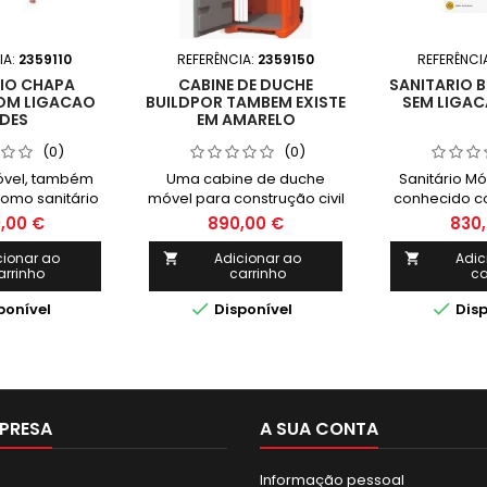
IA:
2359110
REFERÊNCIA:
2359150
REFERÊNCI
IO CHAPA
CABINE DE DUCHE
SANITARIO B
OM LIGACAO
BUILDPOR TAMBEM EXISTE
SEM LIGAC
DES
EM AMARELO
(0)
(0)
Móvel, também
Uma cabine de duche
Sanitário M
omo sanitário
móvel para construção civil
conhecido co
ga sanitária, é
é uma solução temporária
de mão ou vag
0,00 €
890,00 €
830,
utilizado para
e flexível, especialmente
um sistema u
iços sanitários
utilizada em projetos onde
fornecer servi
cionar ao
Adicionar ao
Adic


arrinho
carrinho
ca
as onde a
o espaço físico é limitado
em área
ção de uma
ou a necessidade de
instalaç


ponível
Disponível
Disp
permanente é
mobilidade é essencial.
estrutura p
icável ou
Este tipo de cabine é um
imprati
opriada.
equipamento que permite
inapro
banhos rápidos e seguros
na área de trabalho.
PRESA
A SUA CONTA
Informação pessoal