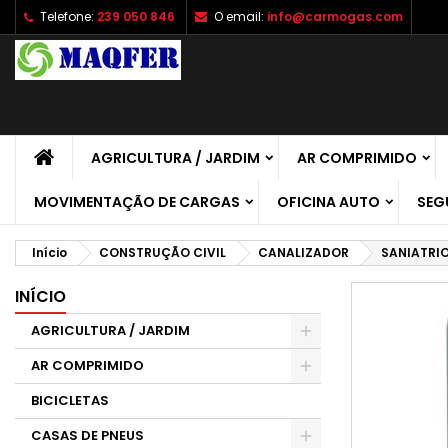
Telefone:
239 050 846
O email:
info@carmogas.com
A
C
E
add_circle_outline
É 
No
de
AGRICULTURA / JARDIM
AR COMPRIMIDO
MOVIMENTAÇÃO DE CARGAS
OFICINA AUTO
SEG
Início
CONSTRUÇÃO CIVIL
CANALIZADOR
SANIATRI
INÍCIO
AGRICULTURA / JARDIM
AR COMPRIMIDO
BICICLETAS
CASAS DE PNEUS