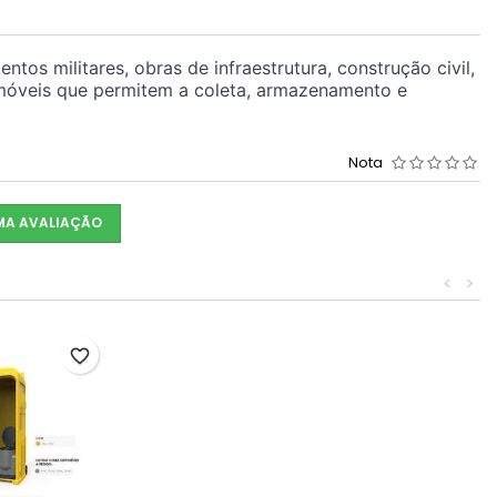
s militares, obras de infraestrutura, construção civil,
 móveis que permitem a coleta, armazenamento e
Nota
UMA AVALIAÇÃO
<
>
favorite_border