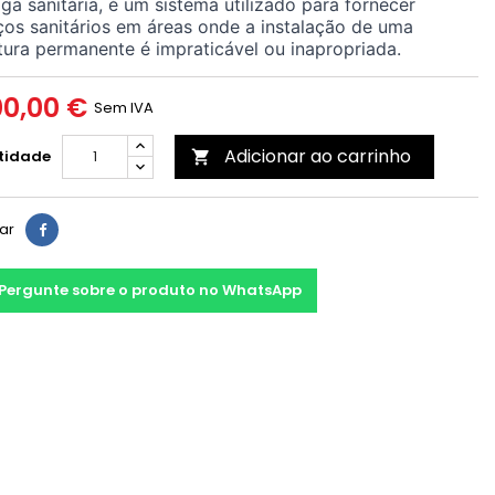
ga sanitária, é um sistema utilizado para fornecer
ços sanitários em áreas onde a instalação de uma
tura permanente é impraticável ou inapropriada.
00,00 €
Sem IVA
Adicionar ao carrinho
tidade

har
Pergunte sobre o produto no WhatsApp