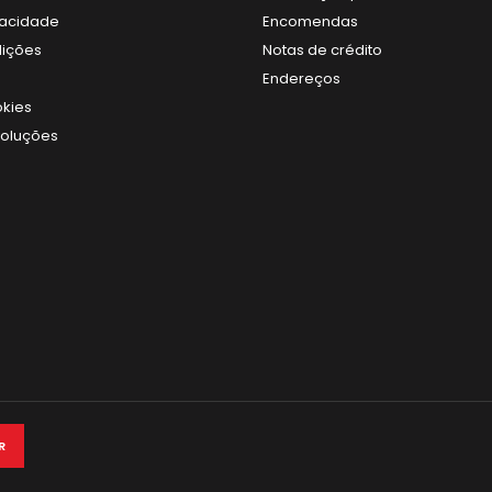
ivacidade
Encomendas
dições
Notas de crédito
Endereços
okies
voluções