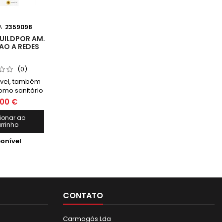
A:
2359098
UILDPOR AM.
AO A REDES
(0)
óvel, também
mo sanitário
a sanitária, é
00 €
tilizado para
ços sanitários
ionar ao
rrinho
s onde a
ão de uma
onível
ermanente é
cável ou
priada.
CONTATO
Carmogás Lda