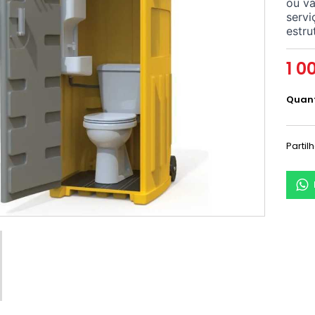
ou va
servi
estru
1 0
Quan
Partil