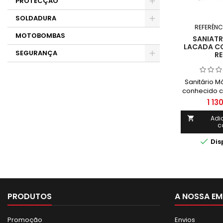
PROTECÇÃO
SOLDADURA
REFERÊNC
MOTOBOMBAS
SANIATR
LACADA C
SEGURANÇA
RE
Sanitário 
conhecido c
de mão ou va
1 13
um sistema 
fornecer serv
Adi

c
em áre
instala

Dis
estrutura 
imprat
inapr
PRODUTOS
A NOSSA EM
Promoção
Envios