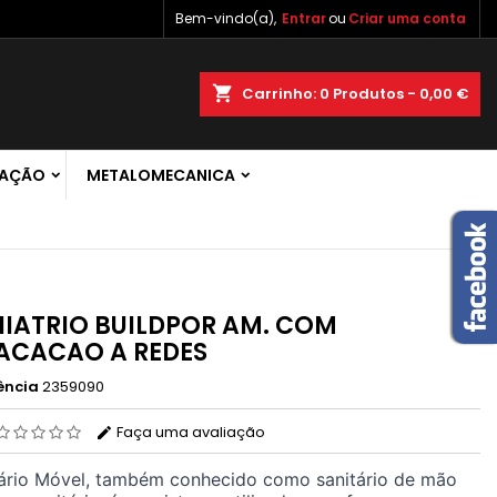
Bem-vindo(a),
Entrar
ou
Criar uma conta
×
×
×
shopping_cart
Carrinho:
0
Produtos - 0,00 €
 de
RAÇÃO
METALOMECANICA
r
s
IATRIO BUILDPOR AM. COM
ACACAO A REDES
ência
2359090
Faça uma avaliação
tário Móvel, também conhecido como sanitário de mão