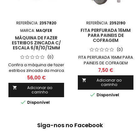
REFERÊNCIA:
2357820
REFERÊNCIA:
2352190
FITA PERFURADA 16MM
MARCA:
MAQFER
PARA PAINEIS DE
MÁQUINA DE FAZER
COFRAGEM
ESTRIBOS ZINCADA C/
ESCALA 6/8/10/12MM
(0)
(0)
FITA PERFURADA 16MM PARA
PAINEIS DE COFRAGEM
Confira a máquina de fazer
7,50 €
estribos zincada da marca
maqfer, com escalas de
56,00 €
Adicionar ao

6/8/10/12mm para
carrinho
produção eficiente e
Adicionar ao

carrinho
precisa de estribos. Ideal

Disponível
para construção civil e

Disponível
serralherias. Garanta já a
sua e aumente a
produtividade do seu
negócio!
Siga-nos no Facebook