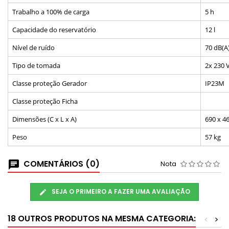
Trabalho a 100% de carga
5 h
Capacidade do reservatório
12 l
Nível de ruído
70 dB(A
Tipo de tomada
2x 230 
Classe proteção Gerador
IP23M
Classe proteção Ficha
Dimensões (C x L x A)
690 x 4
Peso
57 kg
COMENTÁRIOS (0)
Nota
SEJA O PRIMEIRO A FAZER UMA AVALIAÇÃO
18 OUTROS PRODUTOS NA MESMA CATEGORIA:
<
>