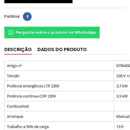
Partilhar
Pergunte sobre o produto no WhatsApp
DESCRIÇÃO
DADOS DO PRODUTO
Artigo nº
670640
Tensão
230 V +
Potência emergência LTP 230V
3,7 kW
Potência contínua COP 230V
3,5 kW
Combustível
Arranque
Manual 
Trabalho a 50% de carga
13 h