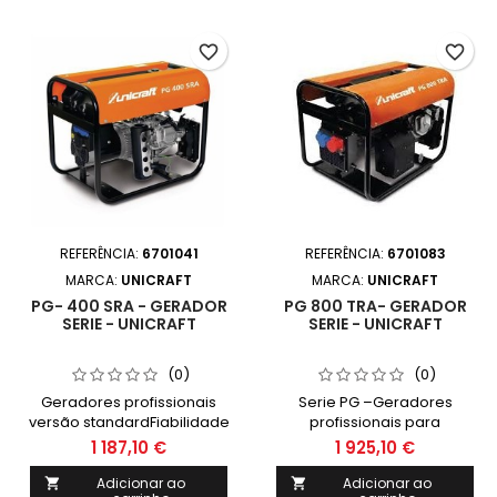
favorite_border
favorite_border
REFERÊNCIA:
6701041
REFERÊNCIA:
6701083
MARCA:
UNICRAFT
MARCA:
UNICRAFT
PG- 400 SRA - GERADOR
PG 800 TRA- GERADOR
SERIE - UNICRAFT
SERIE - UNICRAFT
(0)
(0)
Geradores profissionais
Serie PG –Geradores
versão standardFiabilidade
profissionais para
e eficiência superiorEnergia
utilizadores exigentes.
1 187,10 €
1 925,10 €
gerada por
Especialmente adequados
condensadoresLigações e
para ferramentas elétricas
Adicionar ao
Adicionar ao

