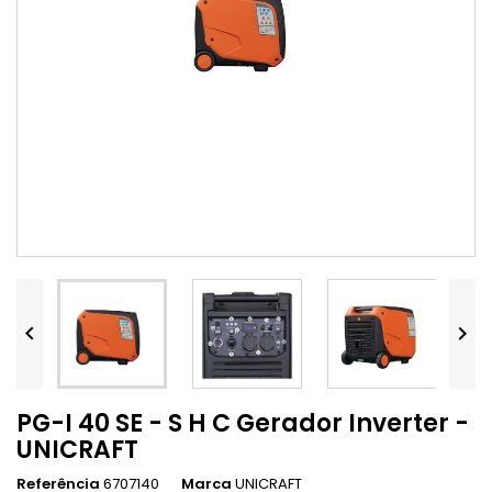


PG-I 40 SE - S H C Gerador Inverter -
UNICRAFT
Referência
6707140
Marca
UNICRAFT