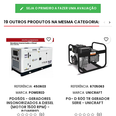
SEJA O PRIMEIRO A FAZER UMA AVALIAÇÃO
19 OUTROS PRODUTOS NA MESMA CATEGORIA:
<
>
favorite_border
favorite_border
REFERÊNCIA:
450603
REFERÊNCIA:
6705063
MARCA:
POWERED
MARCA:
UNICRAFT
PDG50S - GERADORES
PG- D 600 TR GERADOR
INSONORIZADOS A DIESEL
SERIE - UNICRAFT
(MOTOR 1500 RPM) -
POWERED
(0)
(0)