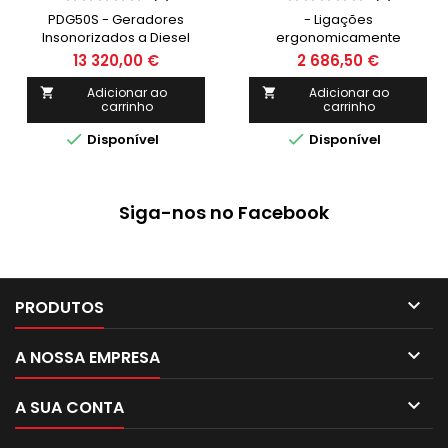
PDG50S - Geradores
- Ligações
Insonorizados a Diesel
ergonomicamente
(Motor 1500 RPM) -
acessíveis na frente; -
13 320,00 €
2 686,50 €
POWERED
Interruptor de proteção
térmica e arranque
Adicionar ao
Adicionar ao


carrinho
carrinho
manual;- Estrutura tubular
robusta em aço;- Fácil


Disponível
Disponível
acesso para manutenção e
inspeção;- Operação fácil;-
Qualidade Made in Europe.
Siga-nos no Facebook

PRODUTOS

A NOSSA EMPRESA

A SUA CONTA