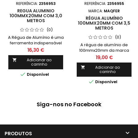
REFERÊNCIA:
2356953
REFERÊNCIA:
2356955
REGUA ALUMINIO
MARCA:
MAQFER
100MMX20MM COM 3,0
RÉGUA ALUMÍNIO
METROS
100MMX20MM COM 3,5
METROS
(0)
(0)
A Régua de Alumínio é uma
ferramenta indispensável
A régua de alumínio de
na construção civil e
16,30 €
100mmx20mm da marca
engenharia, principalmente
Escolher é a escolha ideal
19,00 €
para tarefas que desativam
Adicionar ao

para trabalhos de medição
carrinho
precisão e medição.
precisos e profissionais.
Adicionar ao

carrinho
Com 3,5 metros de

Disponível
comprimento, é resistente

Disponível
e durável, garantindo alta
qualidade e precisão em
suas atividades de
marcenaria, carpintaria e
Siga-nos no Facebook
construção civil.

PRODUTOS