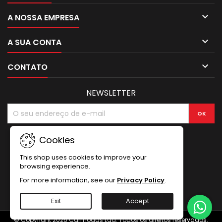

A NOSSA EMPRESA

A SUA CONTA

CONTATO
NEWSLETTER
Cookies
This shop uses cookies to improve your
browsing experience.
For more information, see our
Privacy Policy
.
Exit
Accept
© Copyright 2026 Carmogás Lda. Todos os direitos reservados.