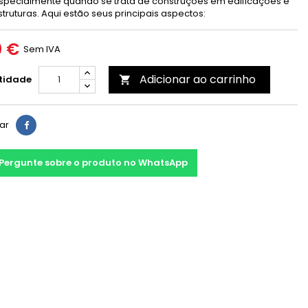
 especialmente quando se trata de construções em edificações e
struturas. Aqui estão seus principais aspectos:
0 €
Sem IVA
Adicionar ao carrinho
tidade

har
Pergunte sobre o produto no WhatsApp