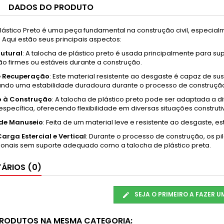
DADOS DO PRODUTO
lástico Preto é uma peça fundamental na construção civil, especia
. Aqui estão seus principais aspectos:
rutural
: A talocha de plástico preto é usada principalmente para su
ão firmes ou estáveis durante a construção.
 e Recuperação
: Este material resistente ao desgaste é capaz de su
ndo uma estabilidade duradoura durante o processo de construçã
 à Construção
: A talocha de plástico preto pode ser adaptada 
specífica, oferecendo flexibilidade em diversas situações construti
 de Manuseio
: Feita de um material leve e resistente ao desgaste, est
arga Estercial e Vertical
: Durante o processo de construção, os pi
ionais sem suporte adequado como a talocha de plástico preta.
ÁRIOS (0)
SEJA O PRIMEIRO A FAZER 
PRODUTOS NA MESMA CATEGORIA: