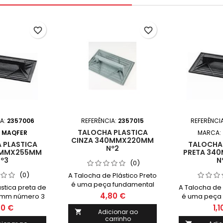
favorite_border
favorite_border
IA:
2357006
REFERÊNCIA:
2357015
REFERÊNCI
TALOCHA PLASTICA
:
MAQFER
MARCA:
CINZA 340MMX220MM
 PLASTICA
TALOCHA 
Nº2
5MMX255MM
PRETA 34
º3
N
(0)
(0)
A Talocha de Plástico Preto
é uma peça fundamental
ástica preta de
A Talocha de 
na construção civil,
4,80 €
mm número 3
é uma peça 
especialmente quando se
scolhida é a
na constru
90 €
1,1
trata de construções em
Adicionar ao

a ideal para
especialmen
carrinho
edificações e