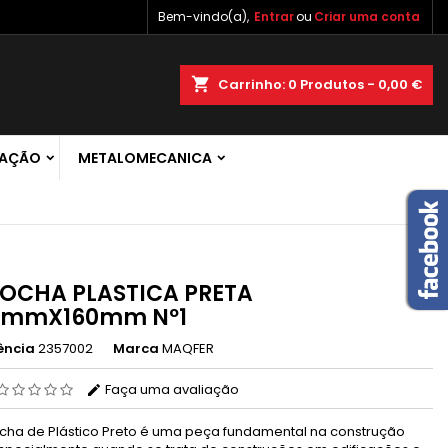
Bem-vindo(a),
Entrar
ou
Criar uma conta
×
×
×
shopping_cart
Carrinho:
0
Produtos - 0,00 €
 de
RAÇÃO
METALOMECANICA
r
s
OCHA PLASTICA PRETA
5mmX160mm Nº1
ência
2357002
Marca
MAQFER
Faça uma avaliação
ocha de Plástico Preto é uma peça fundamental na construção