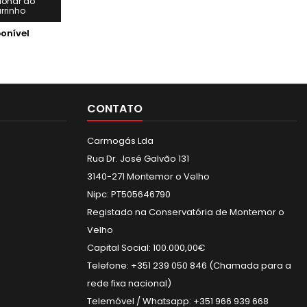
nstruções em
ionar ao
rrinho
ações e
as. Aqui estão
onível
ais aspectos:
CONTATO
Carmogás Lda
Rua Dr. José Galvão 131
3140-271 Montemor o Velho
Nipc: PT505646790
Registado na Conservatória de Montemor o
Velho
Capital Social: 100.000,00€
Telefone: +351 239 050 846 (Chamada para a
rede fixa nacional)
Telemóvel / Whatsapp: +351 966 939 668