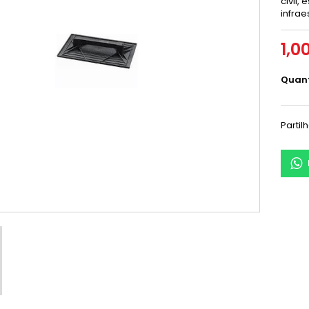
civil,
infrae
1,0
Quan
Partil