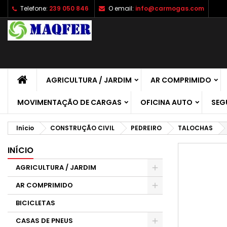
Telefone:
239 050 846
O email:
info@carmogas.com
A
C
E
add_circle_outline
É 
No
de
AGRICULTURA / JARDIM
AR COMPRIMIDO
MOVIMENTAÇÃO DE CARGAS
OFICINA AUTO
SEG
Início
CONSTRUÇÃO CIVIL
PEDREIRO
TALOCHAS
INÍCIO
AGRICULTURA / JARDIM
AR COMPRIMIDO
BICICLETAS
CASAS DE PNEUS