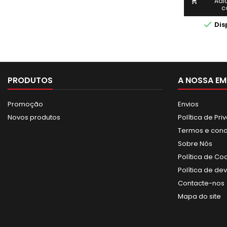
acabam
Adi

c
superfícies
argamas

Dis
resistente, 
uso em obra
garantindo
final de
PRODUTOS
A NOSSA EM
Promoção
Envios
Novos produtos
Política de Pr
Termos e con
Sobre Nós
Política de Co
Política de de
Contacte-nos
Mapa do site