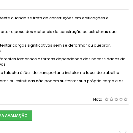
lmente quando se trata de construções em edificações e
portar o peso dos materiais de construção ou estruturas que
stentar cargas significativas sem se deformar ou quebrar,
o.
a diferentes tamanhos e formas dependendo das necessidades da
vas.
a talocha é fácil de transportar e instalar no local de trabalho.
lares ou estruturas não podem sustentar sua própria carga e as
Nota
UMA AVALIAÇÃO
<
>