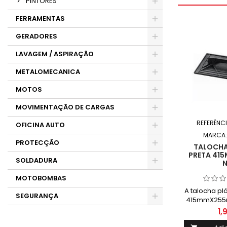
PINTORES
FERRAMENTAS
GERADORES
LAVAGEM / ASPIRAÇÃO
METALOMECANICA
MOTOS
MOVIMENTAÇÃO DE CARGAS
REFERÊNC
OFICINA AUTO
MARCA
PROTECÇÃO
TALOCHA
PRETA 41
SOLDADURA
N
MOTOBOMBAS
A talocha pl
SEGURANÇA
415mmX255
da marca e
1,
ferrament