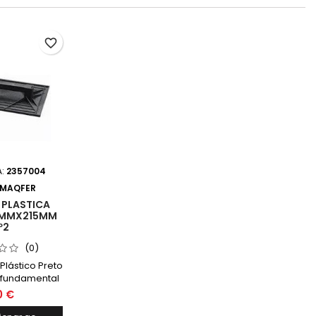
favorite_border
A:
2357004
MAQFER
PLASTICA
0MMX215MM
º2
(0)
Plástico Preto
fundamental
ção civil,
0 €
te quando se