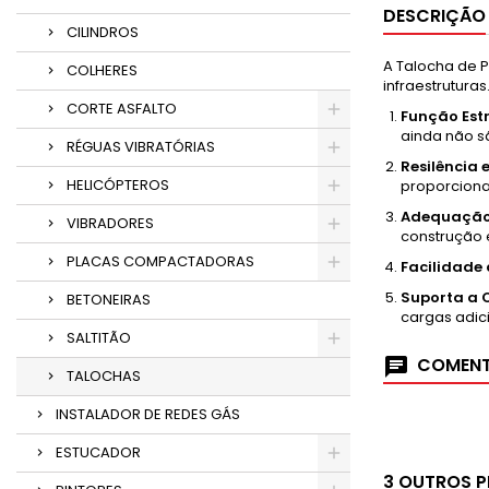
DESCRIÇÃO
CILINDROS
A Talocha de P
COLHERES
infraestruturas
CORTE ASFALTO
Função Est
ainda não s
RÉGUAS VIBRATÓRIAS
Resilência
HELICÓPTEROS
proporciona
Adequação
VIBRADORES
construção e
PLACAS COMPACTADORAS
Facilidade
Suporta a C
BETONEIRAS
cargas adic
SALTITÃO
COMENT
TALOCHAS
INSTALADOR DE REDES GÁS
ESTUCADOR
3 OUTROS 