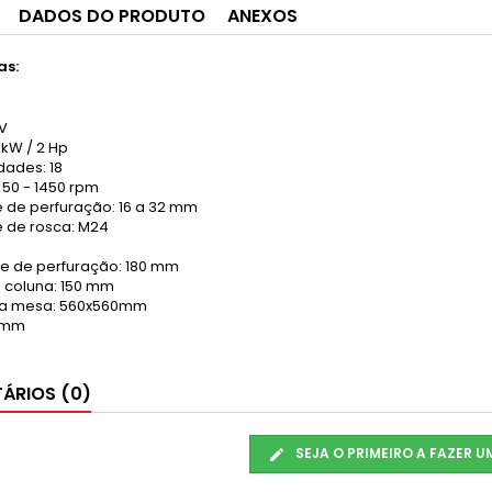
DADOS DO PRODUTO
ANEXOS
as:
0V
5 kW / 2 Hp
dades: 18
 50 - 1450 rpm
de perfuração: 16 a 32 mm
 de rosca: M24
e de perfuração: 180 mm
 coluna: 150 mm
da mesa: 560x560mm
0 mm
ÁRIOS (0)
SEJA O PRIMEIRO A FAZER 