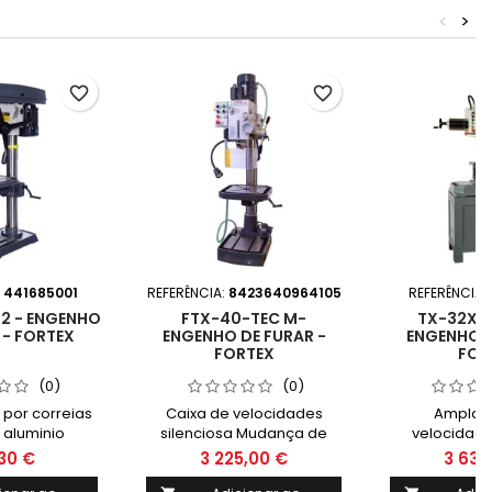
<
>
favorite_border
favorite_border
:
441685001
REFERÊNCIA:
8423640964105
REFERÊNCIA:
2 - ENGENHO
FTX-40-TEC M-
TX-32X7 
 - FORTEX
ENGENHO DE FURAR -
ENGENHO D
FORTEX
FOR
(0)
(0)
por correias
Caixa de velocidades
Ampla f
 aluminio
silenciosa Mudança de
velocidade
magnético de
velocidade acionada por
manual e a
30 €
3 225,00 €
3 632
sa rotativa a
alavancas Escala de
Braço radial,