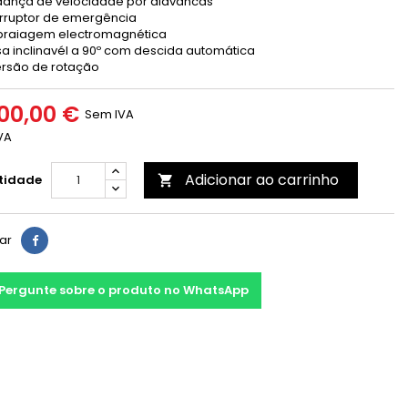
ança de velocidade por alavancas
erruptor de emergência
raiagem electromagnética
a inclinavél a 90º com descida automática
ersão de rotação
00,00 €
Sem IVA
VA
Adicionar ao carrinho
tidade

har
Pergunte sobre o produto no WhatsApp