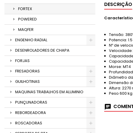
DESCRIÇÃO
FORTEX
Característic
POWERED
MAQFER
Tensão: 38
ENGENHO RADIAL
Potencia: 1.
Nº de veloci
DESENROLADORES DE CHAPA
Velocidade:
Capacidade 
FORJAS
Capacidade
Morse: MT4
FRESADORAS
Profundidad
Diâmetro da
GUILHOTINAS
Dimensão 
Altura: 227
MAQUINAS TRABALHOS EM ALUMINIO
Peso 600 kg
PUNÇUNADORAS
COMENT
REBORDEADORA
ROSCADORAS