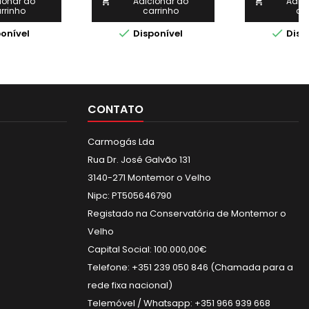
linável a 45º
profundidade Interruptor de
inclinável at
ionar ao
Adicionar ao
Adic


rrinho
carrinho
ca
portabrocas
emergência Guarda de
partes princ
s automático
segurança do mandril
elaboradas n


onível
Disponível
Disp
Mesa inclinavél a 90º
máquina me
Avanço automático do fuso
pequena ap
numerosas
Máquina p
utilização 
chanframento,
CONTATO
rosqueament
Declar
equipame
Carmogás Lda
Rua Dr. José Galvão 131
3140-271 Montemor o Velho
Nipc: PT505646790
Registado na Conservatória de Montemor o
Velho
Capital Social: 100.000,00€
Telefone: +351 239 050 846 (Chamada para a
rede fixa nacional)
Telemóvel / Whatsapp: +351 966 939 668