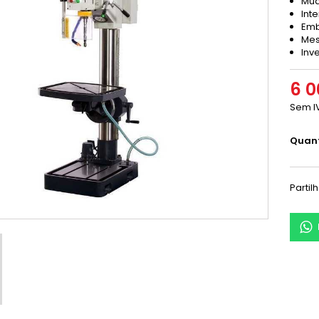
Mud
Int
Emb
Mes
Inv
6 0
Sem I
Quan
Partil