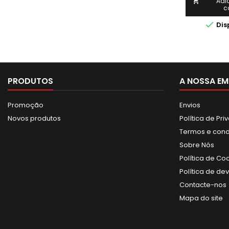
inclinavé
Adi

c
descida 
Inversão

Dis
PRODUTOS
A NOSSA EM
Promoção
Envios
Novos produtos
Política de Pr
Termos e con
Sobre Nós
Política de Co
Política de de
Contacte-nos
Mapa do site