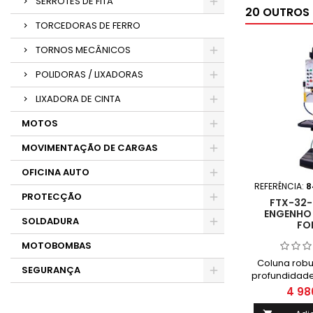
SERROTES DE FITA
20 OUTROS
TORCEDORAS DE FERRO
TORNOS MECÂNICOS
POLIDORAS / LIXADORAS
LIXADORA DE CINTA
MOTOS
MOVIMENTAÇÃO DE CARGAS
OFICINA AUTO
REFERÊNCIA:
8
PROTECÇÃO
FTX-32-
ENGENHO 
SOLDADURA
FO
MOTOBOMBAS
Coluna robu
SEGURANÇA
profundidade
emergência
4 98
electroma