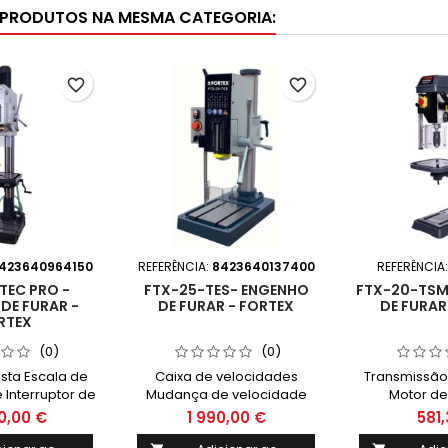
 PRODUTOS NA MESMA CATEGORIA:
favorite_border
favorite_border
423640964150
REFERÊNCIA:
8423640137400
REFERÊNCIA
TEC PRO -
FTX-25-TES- ENGENHO
FTX-20-TSM
DE FURAR -
DE FURAR - FORTEX
DE FURAR
RTEX
(0)
(0)
sta Escala de
Caixa de velocidades
Transmissão 
 Interruptor de
Mudança de velocidade
Motor de
 Embraiagem
acionada por alavancas
Interruptor 
0,00 €
1 990,00 €
581,
gnética Mesa
Escala de profundidade
segurança Me