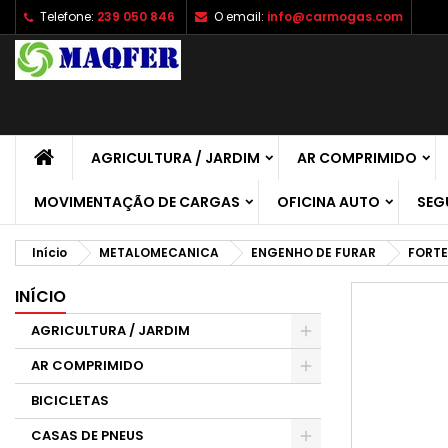
Telefone:
239 050 846
O email:
info@carmogas.com
A
C
E
add_circle_outline
É 
No
de
AGRICULTURA / JARDIM
AR COMPRIMIDO
MOVIMENTAÇÃO DE CARGAS
OFICINA AUTO
SEG
Início
METALOMECANICA
ENGENHO DE FURAR
FORTE
INÍCIO
AGRICULTURA / JARDIM
AR COMPRIMIDO
BICICLETAS
CASAS DE PNEUS