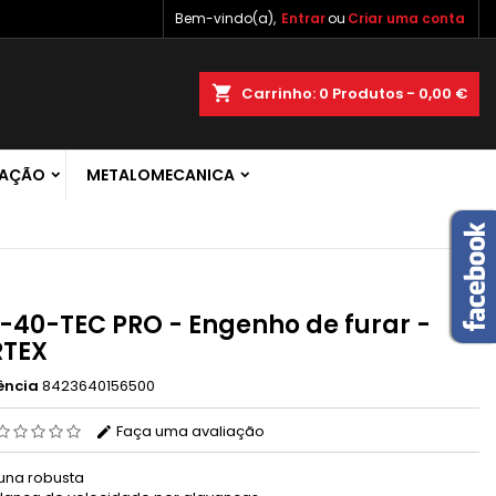
Bem-vindo(a),
Entrar
ou
Criar uma conta
×
×
×
shopping_cart
Carrinho:
0
Produtos - 0,00 €
 de
RAÇÃO
METALOMECANICA
r
s
-40-TEC PRO - Engenho de furar -
RTEX
ência
8423640156500
Faça uma avaliação
una robusta