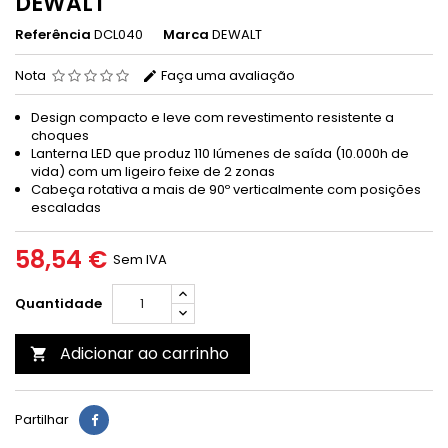
DEWALT
Referência
DCL040
Marca
DEWALT
Nota
Faça uma avaliação
Design compacto e leve com revestimento resistente a
choques
Lanterna LED que produz 110 lúmenes de saída (10.000h de
vida) com um ligeiro feixe de 2 zonas
Cabeça rotativa a mais de 90º verticalmente com posições
escaladas
58,54 €
Sem IVA
Quantidade
Adicionar ao carrinho

Partilhar