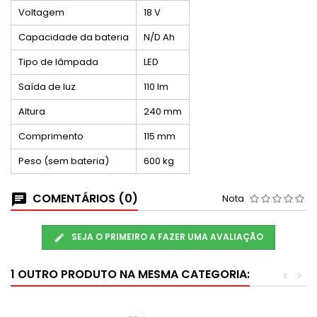
Voltagem
18 V
Capacidade da bateria
N/D Ah
Tipo de lâmpada
LED
Saída de luz
110 lm
Altura
240 mm
Comprimento
115 mm
Peso (sem bateria)
600 kg
COMENTÁRIOS (0)
Nota
SEJA O PRIMEIRO A FAZER UMA AVALIAÇÃO
1 OUTRO PRODUTO NA MESMA CATEGORIA:
<
>