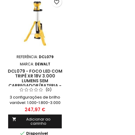
favorite_border
REFERÊNCIA:
DCL079
MARCA:
DEWALT
DCL079 - FOCO LED COM
TRIPÉ XR 18V 3.000
LUMENS SEM
CARREGADOR/BATERIA -
(0)
DEWALT
3 configurações de brilho
variável: 1.000-1.800-3.000
lumens com um padrão de
247,97 €
luz ampla e uniforme O
compartimento para a
Adicionar ao

carrinho
bateria e o tripé asseguram
um centro de gravidade

Disponível