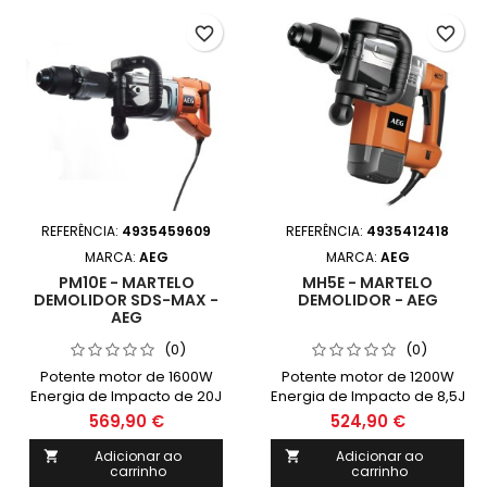
favorite_border
favorite_border
REFERÊNCIA:
4935459609
REFERÊNCIA:
4935412418
MARCA:
AEG
MARCA:
AEG
PM10E - MARTELO
MH5E - MARTELO
DEMOLIDOR SDS-MAX -
DEMOLIDOR - AEG
AEG
(0)
(0)
Potente motor de 1600W
Potente motor de 1200W
Energia de Impacto de 20J
Energia de Impacto de 8,5J
para uma alta
para uma alta
569,90 €
524,90 €
rentabilidade Electrónica
rentabilidade Modo de
com velocidade variavel
redução da energia de
Adicionar ao
Adicionar ao


carrinho
carrinho
Limitação da velocidade
impacto e da velocidade