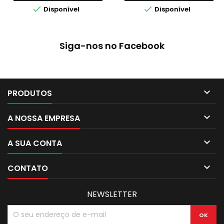
em vazio
para furar/cinzelar


Disponível
Disponível
materiais mais sensíveis
Siga-nos no Facebook

PRODUTOS

A NOSSA EMPRESA

A SUA CONTA

CONTATO
NEWSLETTER