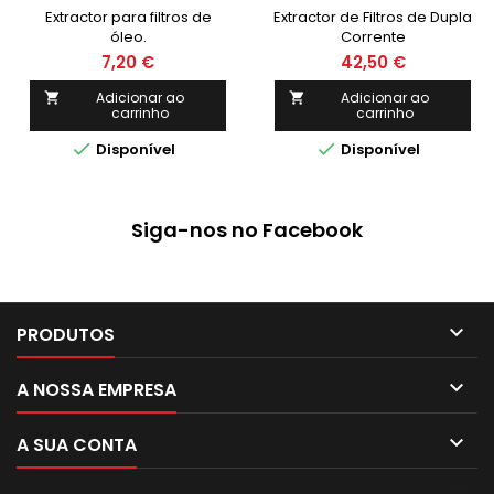
Extractor para filtros de
Extractor de Filtros de Dupla
óleo.
Corrente
7,20 €
42,50 €
Adicionar ao
Adicionar ao


carrinho
carrinho


Disponível
Disponível
Siga-nos no Facebook

PRODUTOS

A NOSSA EMPRESA

A SUA CONTA