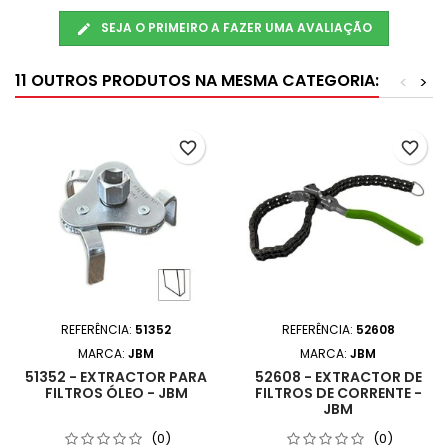
SEJA O PRIMEIRO A FAZER UMA AVALIAÇÃO
11 OUTROS PRODUTOS NA MESMA CATEGORIA:
<
>
favorite_border
favorite_border
REFERÊNCIA:
51352
REFERÊNCIA:
52608
MARCA:
JBM
MARCA:
JBM
51352 - EXTRACTOR PARA
52608 - EXTRACTOR DE
FILTROS ÓLEO - JBM
FILTROS DE CORRENTE -
JBM
(0)
(0)