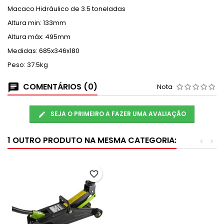
Macaco Hidráulico de 3.5 toneladas
Altura min: 133mm
Altura máx: 495mm
Medidas: 685x346x180
Peso: 37.5kg
COMENTÁRIOS (0)
Nota
SEJA O PRIMEIRO A FAZER UMA AVALIAÇÃO
1 OUTRO PRODUTO NA MESMA CATEGORIA:
<
>
favorite_border