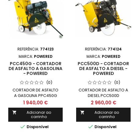
REFERÊNCIA:
774123
REFERÊNCIA:
774124
MARCA:
POWERED
MARCA:
POWERED
PCC450G - CORTADOR
PCC500D - CORTADOR
DE ASFALTO A GASOLINA
DE ASFALTO A DIESEL -
- POWERED
POWERED
(0)
(0)
CORTADOR DE ASFALTO
CORTADOR DE ASFALTO A
A GASOLINA PPC450G
DIESEL PCC500D
1 940,00 €
2 960,00 €
Adicionar ao
Adicionar ao


carrinho
carrinho


Disponível
Disponível