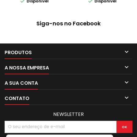


Disponível
Disponível
19-20-21 22-23-24-25-26-
27-28 29-30-32 mm
Siga-nos no Facebook

PRODUTOS

A NOSSA EMPRESA

A SUA CONTA

CONTATO
NEWSLETTER