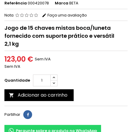
Referência
000420078
Marca
BETA
Nota
Faça uma avaliação
Jogo de 15 chaves mistas boca/luneta
fornecido com suporte prático e versátil
2,1 kg
123,00 €
Sem IVA
Sem IVA
Quantidade
Adicionar ao carrinho

Partilhar
Pergunte sobre o produto no WhatsApp