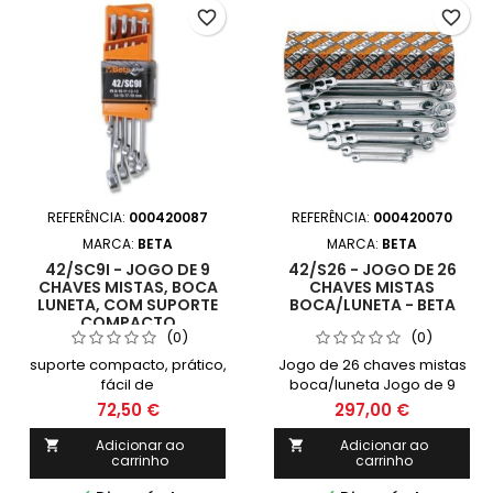
favorite_border
favorite_border
REFERÊNCIA:
000420087
REFERÊNCIA:
000420070
MARCA:
BETA
MARCA:
BETA
42/SC9I - JOGO DE 9
42/S26 - JOGO DE 26
CHAVES MISTAS, BOCA
CHAVES MISTAS
LUNETA, COM SUPORTE
BOCA/LUNETA - BETA
COMPACTO
(0)
(0)
suporte compacto, prático,
Jogo de 26 chaves mistas
fácil de
boca/luneta Jogo de 9
transportaridentificação
chaves boca/luneta, com
72,50 €
297,00 €
rápida do tamanho da
suporte compacto  6-7-8-
chavechave firmemente
10-11-12-13-14 15-16-17-19-21-
Adicionar ao
Adicionar ao


carrinho
carrinho
segura no suporte
22-24-27-30 mm  6-7-8-
9-10-11-12-13-14 15-16-17-18-