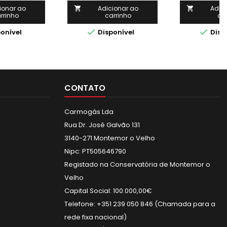
ionar ao
Adicionar ao
Adic


rrinho
carrinho
ca


onível
Disponível
Disp
CONTATO
Carmogás Lda
Rua Dr. José Galvão 131
3140-271 Montemor o Velho
Nipc: PT505646790
Registado na Conservatória de Montemor o
Velho
Capital Social: 100.000,00€
Telefone: +351 239 050 846 (Chamada para a
rede fixa nacional)