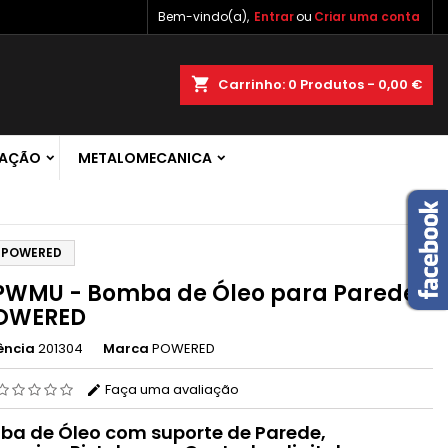
Bem-vindo(a),
Entrar
ou
Criar uma conta
×
×
×
shopping_cart
Carrinho:
0
Produtos - 0,00 €
 de
RAÇÃO
METALOMECANICA
r
s
- POWERED
WMU - Bomba de Óleo para Parede
POWERED
ência
201304
Marca
POWERED
Faça uma avaliação
a de Óleo com suporte de Parede,