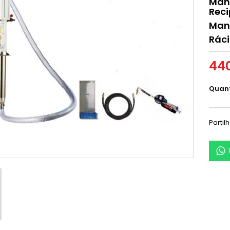
Mang
Reci
Mang
Ráci
440
Quan
Partil