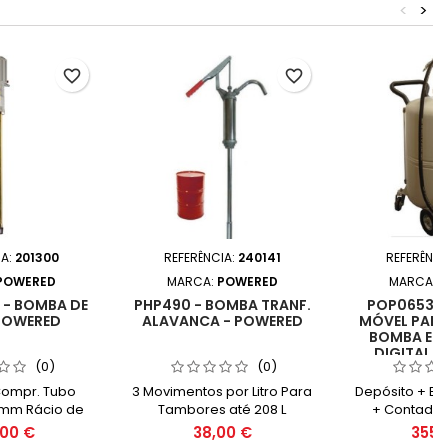
<
>
favorite_border
favorite_border
IA:
201300
REFERÊNCIA:
240141
REFERÊNCI
POWERED
MARCA:
POWERED
MARCA:
P
- BOMBA DE
PHP490 - BOMBA TRANF.
POP0653 -
POWERED
ALAVANCA - POWERED
MÓVEL PAR
BOMBA E 
DIGITAL 
(0)
(0)
Compr. Tubo
3 Movimentos por Litro Para
Depósito + B
mm Rácio de
Tambores até 208 L
+ Contador 
ão 5:1
00 €
38,00 €
355,