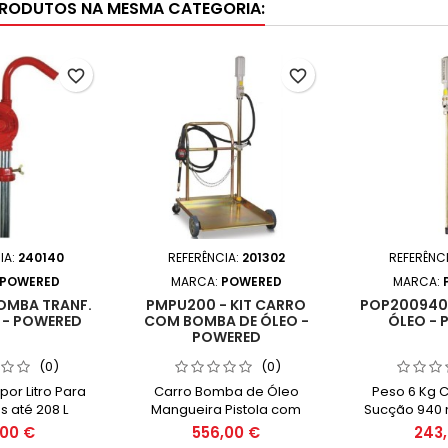
PRODUTOS NA MESMA CATEGORIA:
favorite_border
favorite_border
IA:
240140
REFERÊNCIA:
201302
REFERÊNC
POWERED
MARCA:
POWERED
MARCA:
OMBA TRANF.
PMPU200 - KIT CARRO
POP200940 
 - POWERED
COM BOMBA DE ÓLEO -
ÓLEO - 
POWERED
(0)
(0)
por Litro Para
Carro Bomba de Óleo
Peso 6 Kg 
 até 208 L
Mangueira Pistola com
Sucção 940 
Contador
Press
00 €
556,00 €
243,