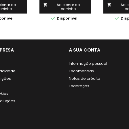
cionar ao
Adicionar ao
Adic


arrinho
carrinho
ca


ponível
Disponível
Disp
PRESA
A SUA CONTA
Informação pessoal
ivacidade
Encomendas
dições
Notas de crédito
Endereços
okies
voluções