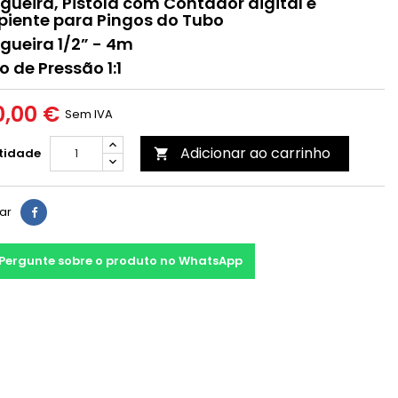
ueira, Pistola com Contador digital e
piente para Pingos do Tubo
ueira 1/2” - 4m
o de Pressão 1:1
,00 €
Sem IVA
Adicionar ao carrinho
tidade

har
Pergunte sobre o produto no WhatsApp