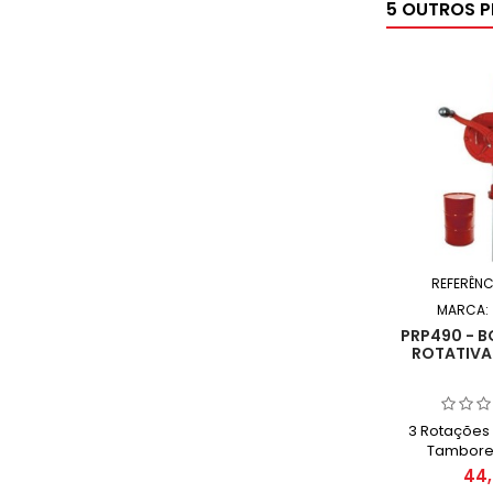
5 OUTROS 
REFERÊNC
MARCA:
PRP490 - B
ROTATIVA
3 Rotações 
Tambores
44,