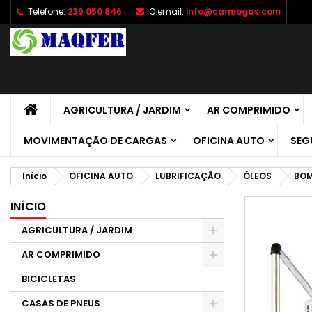
Telefone:
239 050 846
O email:
info@carmogas.com
A
C
E
add_circle_outline
É 
No
de
AGRICULTURA / JARDIM
AR COMPRIMIDO
MOVIMENTAÇÃO DE CARGAS
OFICINA AUTO
SEG
Início
OFICINA AUTO
LUBRIFICAÇÃO
ÓLEOS
BOM
INÍCIO
AGRICULTURA / JARDIM
AR COMPRIMIDO
BICICLETAS
CASAS DE PNEUS