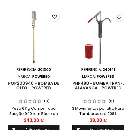
favorite_border
favorite_border
REFERÊNCIA:
201300
REFERÊNCIA:
240141
MARCA:
POWERED
MARCA:
POWERED
POP200940 - BOMBA DE
PHP490 - BOMBA TRANF.
ÓLEO - POWERED
ALAVANCA - POWERED
(0)
(0)
Peso 6 Kg Compr. Tubo
3 Movimentos por Litro Para
Sucção 940 mm Rácio de
Tambores até 208 L
Pressão 5:1
243,00 €
38,00 €
Adicionar ao
Adicionar ao

