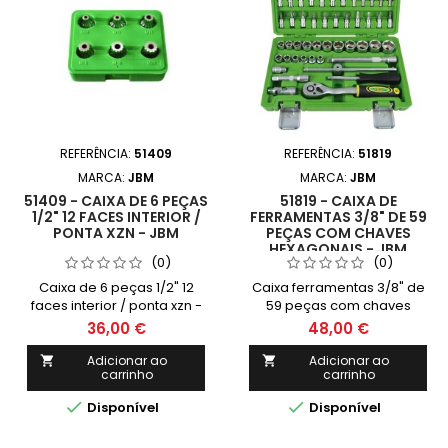
REFERÊNCIA:
51409
REFERÊNCIA:
51819
MARCA:
JBM
MARCA:
JBM
51409 - CAIXA DE 6 PEÇAS
51819 - CAIXA DE
1/2" 12 FACES INTERIOR /
FERRAMENTAS 3/8" DE 59
PONTA XZN - JBM
PEÇAS COM CHAVES
HEXAGONAIS - JBM
(0)
(0)
Caixa de 6 peças 1/2" 12
Caixa ferramentas 3/8" de
faces interior / ponta xzn -
59 peças com chaves
JBM
hexagonais - JBM
36,00 €
48,00 €
Adicionar ao
Adicionar ao


carrinho
carrinho


Disponível
Disponível