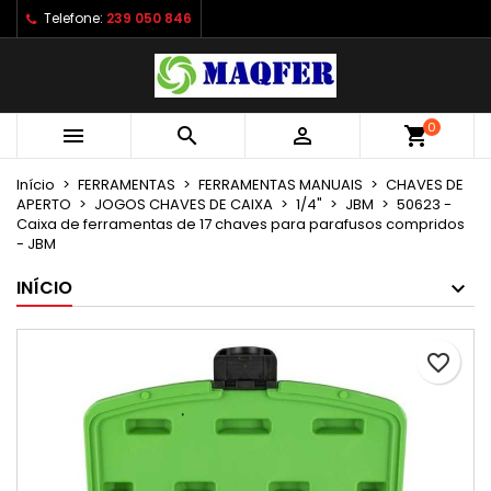
Telefone:
239 050 846
×
×
×
As minhas listas de desejos
Criar lista de desejos
Entrar
Criar uma lista
add_circle_outline
É necessário ter sessão iniciada para guardar
Nome da lista de desejos
produtos na sua lista de desejos.
0



shopping_cart
Início
FERRAMENTAS
FERRAMENTAS MANUAIS
CHAVES DE
Cancelar
Entrar
APERTO
JOGOS CHAVES DE CAIXA
1/4"
JBM
50623 -
Cancelar
Criar lista de desejos
Caixa de ferramentas de 17 chaves para parafusos compridos
- JBM
INÍCIO
favorite_border