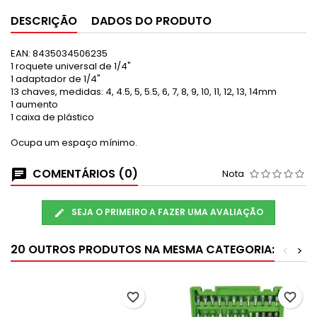
DESCRIÇÃO
DADOS DO PRODUTO
EAN:
8435034506235
1 roquete universal de 1/4"
1 adaptador de 1/4"
13 chaves, medidas: 4, 4.5, 5, 5.5, 6, 7, 8, 9, 10, 11, 12, 13, 14mm
1 aumento
1 caixa de plástico
Ocupa um espaço mínimo.
COMENTÁRIOS (0)
Nota
SEJA O PRIMEIRO A FAZER UMA AVALIAÇÃO
20 OUTROS PRODUTOS NA MESMA CATEGORIA:
<
>
favorite_border
favorite_border