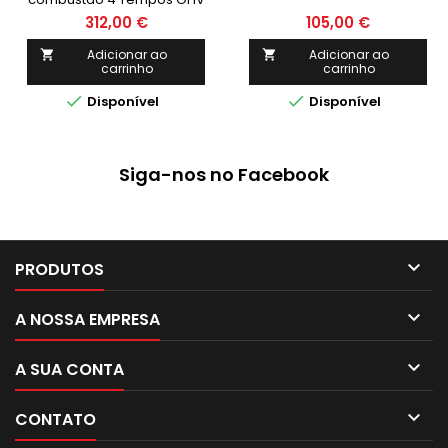
- gasolina - POWERED
312,00 €
105,00 €
Adicionar ao
Adicionar ao


carrinho
carrinho


Disponível
Disponível
Siga-nos no Facebook

PRODUTOS

A NOSSA EMPRESA

A SUA CONTA

CONTATO