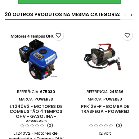
20 OUTROS PRODUTOS NA MESMA CATEGORIA:
<
>
favorite_border
favorite_border
REFERÊNCIA:
675030
REFERÊNCIA:
245136
MARCA:
POWERED
MARCA:
POWERED
LT240V2 - MOTORES DE
PFK12V-P - BOMBA DE
COMBUSTÃO 4 TEMPOS
TRASFEGA - POWERED
OHV - GASOLINA -
POWERED
(0)
(0)
LT240V2 - Motores de
12 volt
combustão 4 Tempos OHV