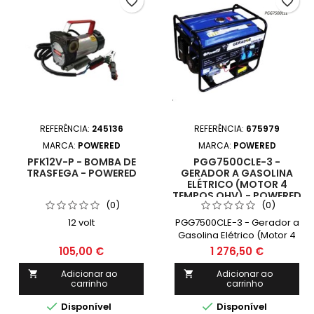
favorite_border
favorite_border
REFERÊNCIA:
245136
REFERÊNCIA:
675979
MARCA:
POWERED
MARCA:
POWERED
PFK12V-P - BOMBA DE
PGG7500CLE-3 -
TRASFEGA - POWERED
GERADOR A GASOLINA
ELÉTRICO (MOTOR 4
TEMPOS OHV) - POWERED
(0)
(0)
12 volt
PGG7500CLE-3 - Gerador a
Gasolina Elétrico (Motor 4
Tempos OHV) - POWERED
105,00 €
1 276,50 €
Adicionar ao
Adicionar ao


carrinho
carrinho


Disponível
Disponível