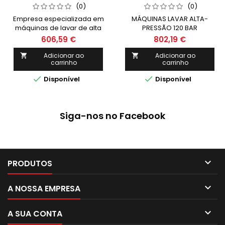
(0)
(0)
Empresa especializada em
MÁQUINAS LAVAR ALTA-
máquinas de lavar de alta
PRESSÃO 120 BAR
pressão, a Kränzle
Acessórios incluídos:
606,59 €
802,19 €
apresenta equipamentos
mangueira de alta pressão
de alta qualidade e
10mt com malha de aço /
Adicionar ao
Adicionar ao


carrinho
carrinho
fiabilidade no mercado.
Pistola de desconexão de
Fundada em 1974 na
segurança / Lança com


Disponível
Disponível
Alemanha por Josef
bocal turbo-jet com tubo
Kränzle.
de aço inoxidável / Lança
de aço inoxidável com
bocal de jato em leque
Siga-nos no Facebook

PRODUTOS

A NOSSA EMPRESA

A SUA CONTA