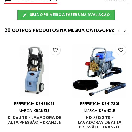
SEJA O PRIMEIRO A FAZER UMA AVALIAÇÃO
20 OUTROS PRODUTOS NA MESMA CATEGORIA:
<
>
favorite_border
favorite_border
REFERÊNCIA:
KR495051
REFERÊNCIA:
KR417301
MARCA:
KRANZLE
MARCA:
KRANZLE
K 1050 TS - LAVADORA DE
HD 7/122 TS -
ALTA PRESSÃO - KRANZLE
LAVADORAS DE ALTA
PRESSÃO - KRANZLE