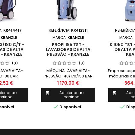
A:
KR414417
REFERÊNCIA:
KR412311
REFERÊNCI
:
KRANZLE
MARCA:
KRANZLE
MARCA:
3/180 C/T -
PROFI 195 TST -
K 1050 TST
S DE ALTA
LAVADORAS DE ALTA
DE ALTA 
- KRANZLE
PRESSÃO - KRANZLE
KRA
(0)
(0)
LAVAR ALTA-
MÁQUINA LAVAR ALTA-
Empresa espe
O 180 BAR
PRESSÃO 140/170/150 BAR
máquinas de 
s incluídos:
Acessórios incluídos:
pressão, 
2,52 €
1 170,00 €
564,
e alta pressão
mangueira de alta pressão
apresenta e
alha de aço /
15mt com malha de aço /
de alta q
cionar ao
Adicionar ao
Adic


arrinho
carrinho
ca
desconexão de
Pistola de desconexão de
fiabilidade
 / Filtro de
segurança / Lança com
Fundada e


ponível
Disponível
Disp
 de água.
bocal turbo-jet com tubo
Alemanha 
de aço inoxidável / Lança
Krän
de aço inoxidável com
bocal de jato em leque.