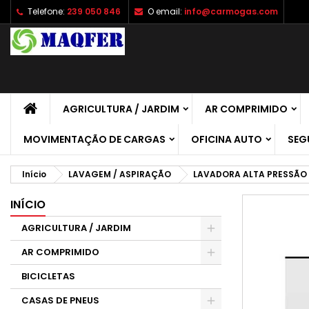
Telefone:
239 050 846
O email:
info@carmogas.com
A
C
E
add_circle_outline
É 
No
de
AGRICULTURA / JARDIM
AR COMPRIMIDO
MOVIMENTAÇÃO DE CARGAS
OFICINA AUTO
SEG
Início
LAVAGEM / ASPIRAÇÃO
LAVADORA ALTA PRESSÃO
INÍCIO
AGRICULTURA / JARDIM
AR COMPRIMIDO
BICICLETAS
CASAS DE PNEUS