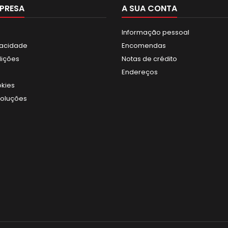
PRESA
A SUA CONTA
Informação pessoal
ivacidade
Encomendas
dições
Notas de crédito
Endereços
okies
voluções