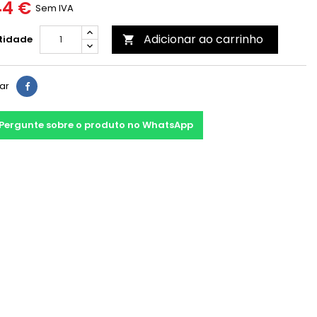
44 €
Sem IVA
Adicionar ao carrinho
tidade

har
Pergunte sobre o produto no WhatsApp