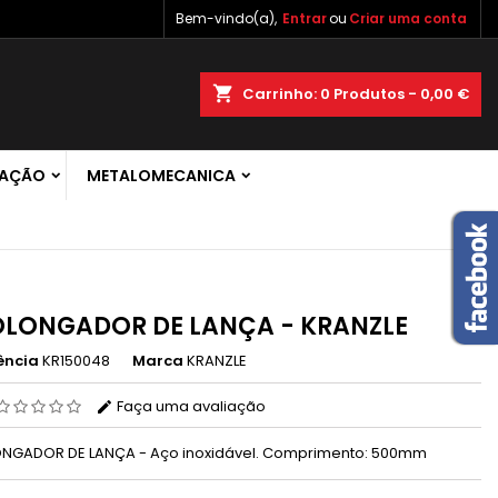
Bem-vindo(a),
Entrar
ou
Criar uma conta
×
×
×
shopping_cart
Carrinho:
0
Produtos - 0,00 €
 de
RAÇÃO
METALOMECANICA
r
s
LONGADOR DE LANÇA - KRANZLE
ência
KR150048
Marca
KRANZLE
Faça uma avaliação
NGADOR DE LANÇA - Aço inoxidável. Comprimento: 500mm