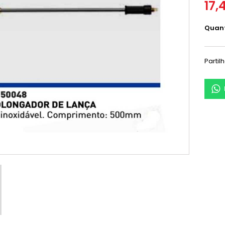
17,
Quan
Partil