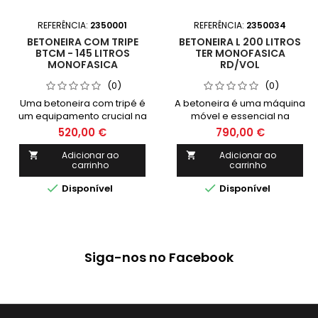
REFERÊNCIA:
2350001
REFERÊNCIA:
2350034
BETONEIRA COM TRIPE
BETONEIRA L 200 LITROS
BTCM - 145 LITROS
TER MONOFASICA
MONOFASICA
RD/VOL
(0)
(0)
Uma betoneira com tripé é
A betoneira é uma máquina
um equipamento crucial na
móvel e essencial na
construção civil,
construção civil, utilizada
520,00 €
790,00 €
principalmente para obras
principalmente para a
que exigem a colocação
colocação de cimento em
Adicionar ao
Adicionar ao


carrinho
carrinho
de cimento em grandes
obras de edificações.
volumes e distâncias.


Disponível
Disponível
Siga-nos no Facebook