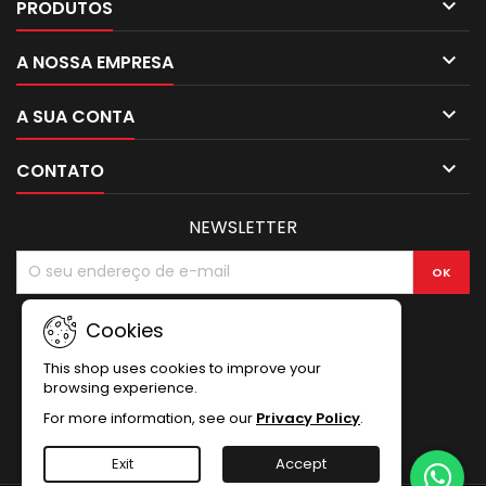

PRODUTOS

A NOSSA EMPRESA

A SUA CONTA

CONTATO
NEWSLETTER
Cookies
This shop uses cookies to improve your
browsing experience.
For more information, see our
Privacy Policy
.
Exit
Accept