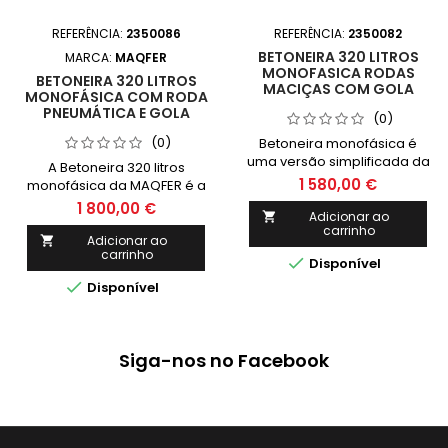
REFERÊNCIA:
2350086
REFERÊNCIA:
2350082
BETONEIRA 320 LITROS
MARCA:
MAQFER
MONOFASICA RODAS
BETONEIRA 320 LITROS
MACIÇAS COM GOLA
MONOFÁSICA COM RODA
PNEUMÁTICA E GOLA
(0)
(0)
Betoneira monofásica é
uma versão simplificada da
A Betoneira 320 litros
betoneira utilizada na
1 580,00 €
monofásica da MAQFER é a
construção civil que
solução ideal para misturar
1 800,00 €
funciona com energia
Adicionar ao

concreto de forma eficiente
carrinho
elétrica de fase única.
e prática. Com rodas
Adicionar ao

carrinho
pneumáticas e gola

Disponível
resistente, oferece

Disponível
mobilidade e durabilidade.
erfeita para obras de
pequeno e médio porte.
Siga-nos no Facebook