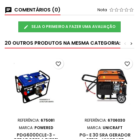
COMENTÁRIOS (0)
Nota
SEJA O PRIMEIRO A FAZER UMA AVALIAÇÃO
20 OUTROS PRODUTOS NA MESMA CATEGORIA:
<
>
favorite_border
favorite_border
REFERÊNCIA:
675081
REFERÊNCIA:
6706030
MARCA:
POWERED
MARCA:
UNICRAFT
PDG6000CLE-3 -
PG- E 30 SRA GERADOR