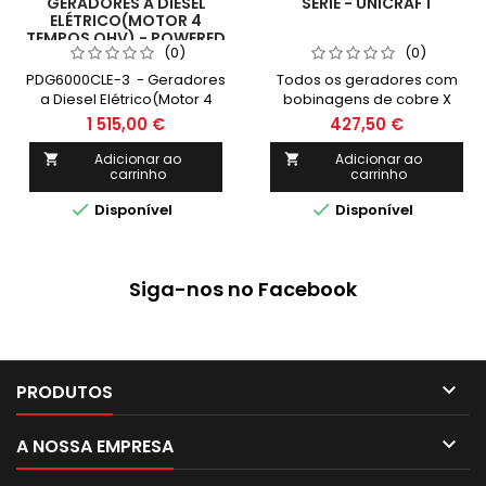
GERADORES A DIESEL
SERIE - UNICRAFT
ELÉTRICO(MOTOR 4
TEMPOS OHV) - POWERED
(0)
(0)
PDG6000CLE-3 - Geradores
Todos os geradores com
a Diesel Elétrico(Motor 4
bobinagens de cobre X
Tempos OHV) - POWERED
Performance de curto
1 515,00 €
427,50 €
prazo superior 3 vezes a
potência
Adicionar ao
Adicionar ao


carrinho
carrinho
nominalRegulação
automática da voltagem


Disponível
Disponível
AVRProteção de
sobrecarga
térmicaReservatório com
indicador de nívelDesliga
Siga-nos no Facebook
automaticamente com
nível baixo de óleoDisplay 3
em 1, tensão, frequência e
horas de
funcionamentoFuncionamento.

PRODUTOS

A NOSSA EMPRESA