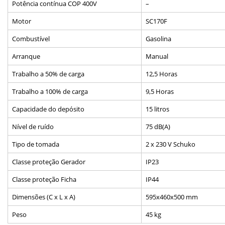
Potência contínua COP 400V
–
Motor
SC170F
Combustível
Gasolina
Arranque
Manual
Trabalho a 50% de carga
12,5 Horas
Trabalho a 100% de carga
9,5 Horas
Capacidade do depósito
15 litros
Nível de ruído
75 dB(A)
Tipo de tomada
2 x 230 V Schuko
Classe proteção Gerador
IP23
Classe proteção Ficha
IP44
Dimensões (C x L x A)
595x460x500 mm
Peso
45 kg