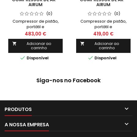
AIRUM
AIRUM
(0)
(0)
Compressor de pistão,
Compressor de pistão,
portátil e
portátil e
lubrificado.Robusto,
lubrificado.Robusto,
483,00 €
419,00 €
compacto e poderoso
compacto e poderoso
2hp.Uso avançado e
2hp.Uso avançado e
Adicionar ao
Adicionar ao


carrinho
carrinho
profissional.
profissional.


Disponível
Disponível
Siga-nos no Facebook

PRODUTOS

A NOSSA EMPRESA