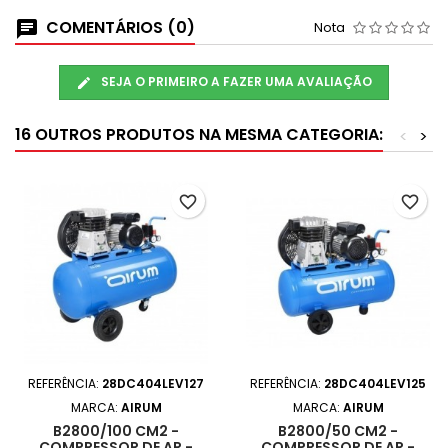
COMENTÁRIOS (0)
Nota
SEJA O PRIMEIRO A FAZER UMA AVALIAÇÃO
16 OUTROS PRODUTOS NA MESMA CATEGORIA:
<
>
favorite_border
favorite_border
REFERÊNCIA:
28DC404LEV127
REFERÊNCIA:
28DC404LEV125
MARCA:
AIRUM
MARCA:
AIRUM
B2800/100 CM2 -
B2800/50 CM2 -
COMPRESSOR DE AR -
COMPRESSOR DE AR -