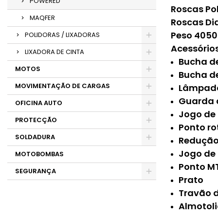
POWERED
Roscas Po
MAQFER
Roscas Dia
Peso 4050
POLIDORAS / LIXADORAS
Acessórios
LIXADORA DE CINTA
Bucha d
MOTOS
Bucha d
MOVIMENTAÇÃO DE CARGAS
Lâmpada
Guarda 
OFICINA AUTO
Jogo de 
PROTECÇÃO
Ponto ro
SOLDADURA
Redução
Jogo de
MOTOBOMBAS
Ponto M
SEGURANÇA
Prato
Travão 
Almotol