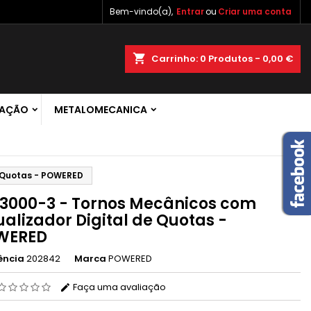
Bem-vindo(a),
Entrar
ou
Criar uma conta
×
×
×
shopping_cart
Carrinho:
0
Produtos - 0,00 €
 de
RAÇÃO
METALOMECANICA
r
s
e Quotas - POWERED
3000-3 - Tornos Mecânicos com
ualizador Digital de Quotas -
WERED
ência
202842
Marca
POWERED
Faça uma avaliação