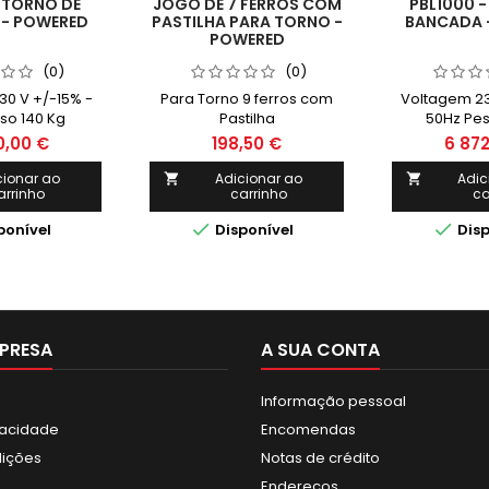
 TORNO DE
JOGO DE 7 FERROS COM
PBL1000 -
- POWERED
PASTILHA PARA TORNO -
BANCADA 
POWERED
(0)
(0)
30 V +/-15% -
Para Torno 9 ferros com
Voltagem 23
so 140 Kg
Pastilha
50Hz Pes
0,00 €
198,50 €
6 872
cionar ao
Adicionar ao
Adic


arrinho
carrinho
ca


ponível
Disponível
Disp
PRESA
A SUA CONTA
Informação pessoal
ivacidade
Encomendas
dições
Notas de crédito
Endereços