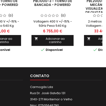
 TORNO DE
PBL1000-3 - TORNO DE
PBL2000-3
- POWERED
BANCADA - POWERED
MECÂNI
VISUALIZAD
DE QUOTAS
(0)
(0)
0 V +/-15% -
Voltagem 400 V +/-15% -
2 metros en
o 540 Kg
50Hz Peso 540 Kg
Voltagem 400
50Hz Peso
,00 €
6 755,00 €
33 40
ionar ao
Adicionar ao
Adic


rrinho
carrinho
ca


onível
Disponível
Disp
CONTATO
Carmogás Lda
Rua Dr. José Galvão 131
3140-271 Montemor o Velho
Nipc: PT505646790