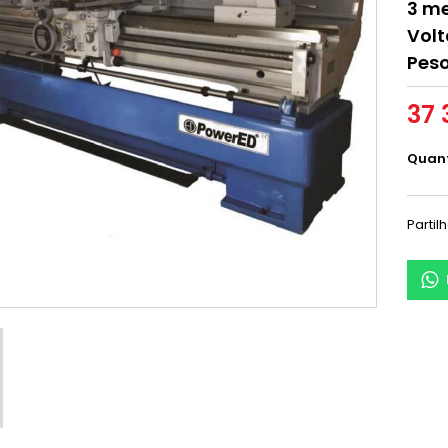
3 me
Volt
Pes
37 
Quan
Partil