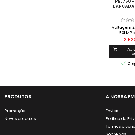
PBL750 -
BANCADA 
Voltagem 2
50Hz Pe
2 92
Adi

c

Dis
PRODUTOS
A NOSSA EM
Promoção
Envios
Novos produtos
Política de Pr
Termos e con
Sobre Nós