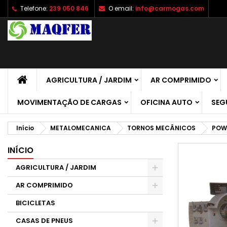
Telefone:
239 050 846
O email:
info@carmogas.com
A
C
E
add_circle_outline
É 
No
de
AGRICULTURA / JARDIM
AR COMPRIMIDO
MOVIMENTAÇÃO DE CARGAS
OFICINA AUTO
SEG
Início
METALOMECANICA
TORNOS MECÂNICOS
POW
INÍCIO
AGRICULTURA / JARDIM
AR COMPRIMIDO
BICICLETAS
CASAS DE PNEUS