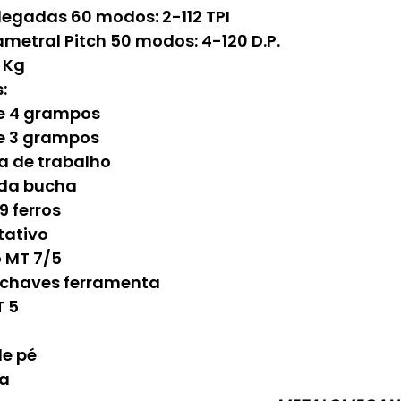
legadas 60 modos: 2-112 TPI
metral Pitch 50 modos: 4-120 D.P.
 Kg
:
e 4 grampos
e 3 grampos
 de trabalho
da bucha
9 ferros
tativo
 MT 7/5
 chaves ferramenta
T 5
de pé
ia