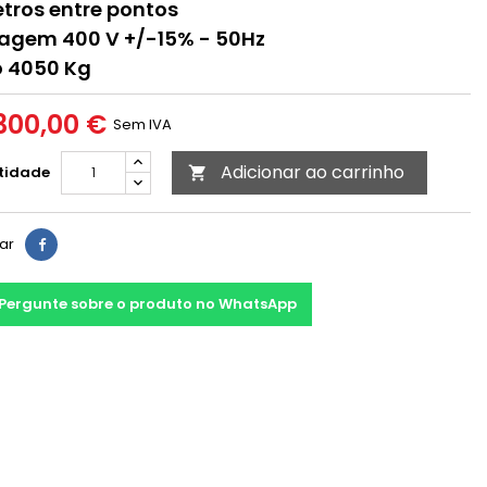
tros entre pontos
agem 400 V +/-15% - 50Hz
o 4050 Kg
300,00 €
Sem IVA
Adicionar ao carrinho
tidade

har
Pergunte sobre o produto no WhatsApp