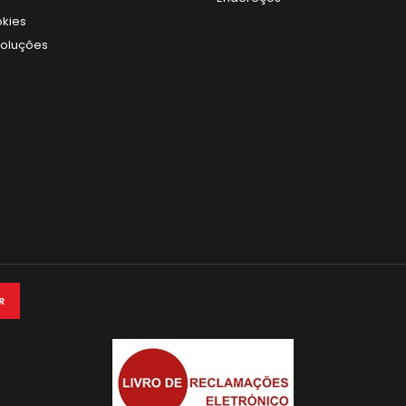
okies
voluções