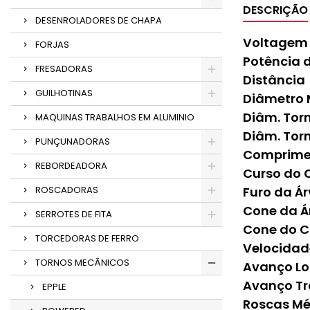
DESCRIÇÃO
DESENROLADORES DE CHAPA
Voltagem 
FORJAS
Potência d
FRESADORAS
Distância
GUILHOTINAS
Diâmetro 
Diâm. Tor
MAQUINAS TRABALHOS EM ALUMINIO
Diâm. Tor
PUNÇUNADORAS
Comprime
REBORDEADORA
Curso do 
ROSCADORAS
Furo da Á
Cone da Á
SERROTES DE FITA
Cone do C
TORCEDORAS DE FERRO
Velocidade
TORNOS MECÂNICOS
Avanço Lo
Avanço Tr
EPPLE
Roscas Mé