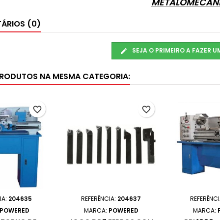
METALOMECAN
ÁRIOS (0)
SEJA O PRIMEIRO A FAZER 
PRODUTOS NA MESMA CATEGORIA:
favorite_border
favorite_border
IA:
204635
REFERÊNCIA:
204637
REFERÊNCI
POWERED
MARCA:
POWERED
MARCA: