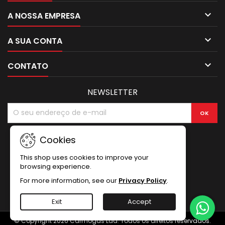

A NOSSA EMPRESA

A SUA CONTA

CONTATO
NEWSLETTER
Cookies
This shop uses cookies to improve your
browsing experience.
For more information, see our
Privacy Policy
.
Exit
Accept
© Copyright 2026 Carmogás Lda. Todos os direitos reservados.