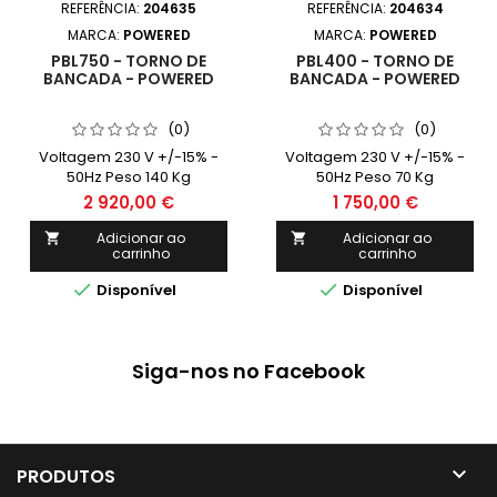
REFERÊNCIA:
204635
REFERÊNCIA:
204634
MARCA:
POWERED
MARCA:
POWERED
PBL750 - TORNO DE
PBL400 - TORNO DE
BANCADA - POWERED
BANCADA - POWERED
(0)
(0)
Voltagem 230 V +/-15% -
Voltagem 230 V +/-15% -
50Hz Peso 140 Kg
50Hz Peso 70 Kg
2 920,00 €
1 750,00 €
Adicionar ao
Adicionar ao


carrinho
carrinho


Disponível
Disponível
Siga-nos no Facebook

PRODUTOS