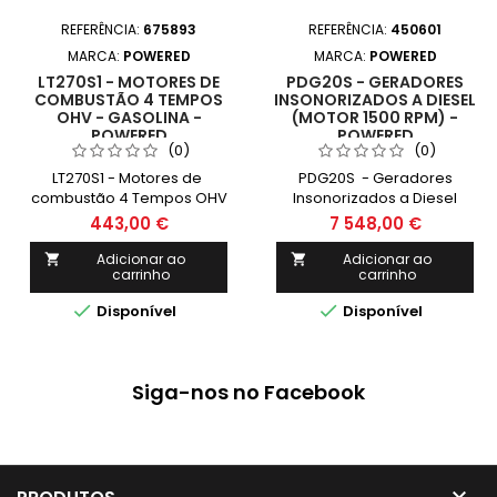
REFERÊNCIA:
675893
REFERÊNCIA:
450601
MARCA:
POWERED
MARCA:
POWERED
LT270S1 - MOTORES DE
PDG20S - GERADORES
COMBUSTÃO 4 TEMPOS
INSONORIZADOS A DIESEL
OHV - GASOLINA -
(MOTOR 1500 RPM) -
POWERED
POWERED
(0)
(0)
LT270S1 - Motores de
PDG20S - Geradores
combustão 4 Tempos OHV
Insonorizados a Diesel
- gasolina - POWERED
(Motor 1500 RPM) -
443,00 €
7 548,00 €
POWERED
Adicionar ao
Adicionar ao


carrinho
carrinho


Disponível
Disponível
Siga-nos no Facebook
