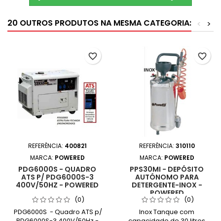
20 OUTROS PRODUTOS NA MESMA CATEGORIA:
<
>
favorite_border
favorite_border
REFERÊNCIA:
400821
REFERÊNCIA:
310110
MARCA:
POWERED
MARCA:
POWERED
PDG6000S - QUADRO
PPS30MI - DEPÓSITO
ATS P/ PDG6000S-3
AUTÓNOMO PARA
400V/50HZ - POWERED
DETERGENTE-INOX -
POWERED
(0)
(0)
PDG6000S - Quadro ATS p/
Inox Tanque com
PDG6000S-3 400V/50Hz -
capacidade de 30 litros