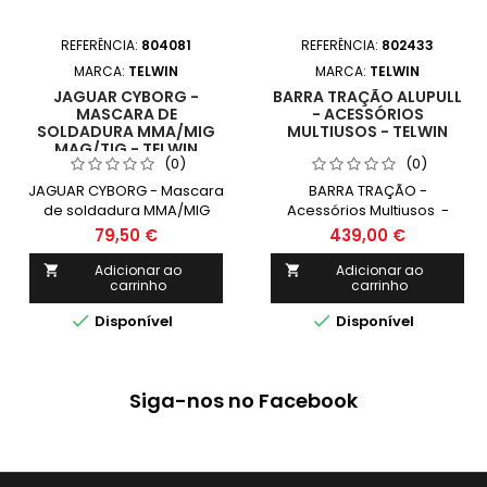
REFERÊNCIA:
804081
REFERÊNCIA:
802433
MARCA:
TELWIN
MARCA:
TELWIN
JAGUAR CYBORG -
BARRA TRAÇÃO ALUPULL
MASCARA DE
- ACESSÓRIOS
SOLDADURA MMA/MIG
MULTIUSOS - TELWIN
MAG/TIG - TELWIN
(0)
(0)
JAGUAR CYBORG - Mascara
BARRA TRAÇÃO -
de soldadura MMA/MIG
Acessórios Multiusos -
MAG/TIG - TELWIN
TELWIN
79,50 €
439,00 €
Adicionar ao
Adicionar ao


carrinho
carrinho


Disponível
Disponível
Siga-nos no Facebook